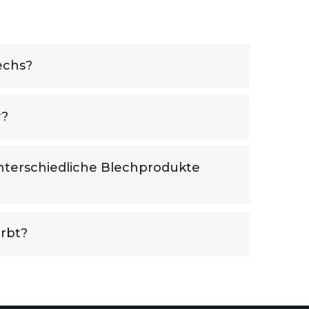
echs?
r?
unterschiedliche Blechprodukte
rbt?